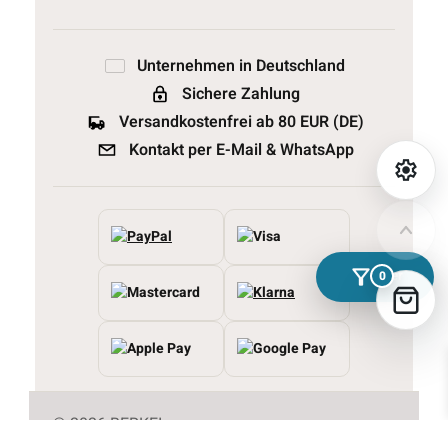
Unternehmen in Deutschland
Sichere Zahlung
Versandkostenfrei ab 80 EUR (DE)
Kontakt per E-Mail & WhatsApp
settings
filter_alt
Filter
0
© 2026 BERKEI
Impressum
Datenschutz
AGB
Widerruf