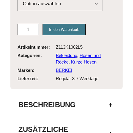
B
In den Warenkorb
E
R
K
Artikelnummer:
Z113K1002L5
E
Kategorien:
Bekleidung
, 
Hosen und
I
Röcke
, 
Kurze Hosen
S
Marken:
BERKEI
h
Regulär 3-7 Werktage
o
r
t
s
BESCHREIBUNG
+
B
l
u
e
ZUSÄTZLICHE
G