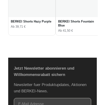
BERKEI Shorts Hazy Purple
BERKEI Shorts Fountain
Blue
Ab
39,71
€
Ab
41,50
€
Jetzt Newsletter abonnieren und
Willkommensrabatt sichern
Newsletter fuer Produktupdates, Aktionen
und BERKEI-News.
E-