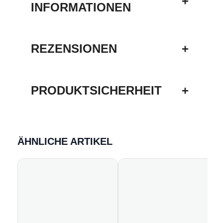
+
INFORMATIONEN
e
a
r
M
REZENSIONEN
+
e
n
g
e
PRODUKTSICHERHEIT
+
ÄHNLICHE ARTIKEL