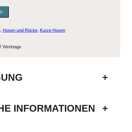
rb
g
, 
Hosen und Röcke
, 
Kurze Hosen
-7 Werktage
BUNG
+
HE INFORMATIONEN
+