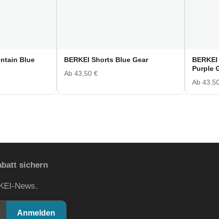
ntain Blue
BERKEI Shorts Blue Gear
BERKEI 
Purple 
Ab
43,50
€
Ab
43,5
batt sichern
RKEI-News.
Anmelden