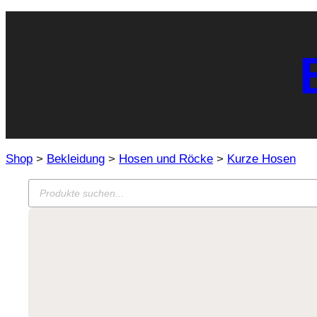
Shop
Bekleidung
Hosen und Röcke
Kurze Hosen
Products
search