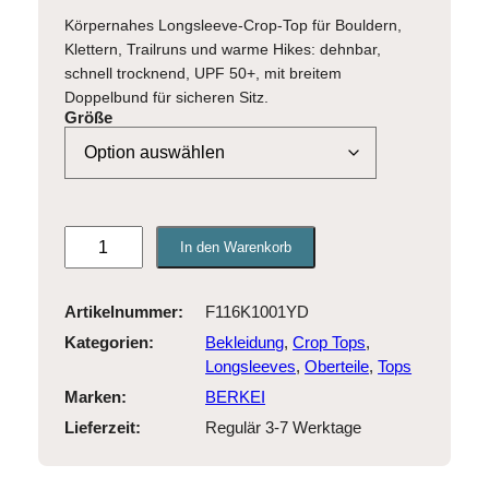
Körpernahes Longsleeve-Crop-Top für Bouldern,
Klettern, Trailruns und warme Hikes: dehnbar,
schnell trocknend, UPF 50+, mit breitem
Doppelbund für sicheren Sitz.
Größe
B
In den Warenkorb
E
R
K
Artikelnummer:
F116K1001YD
E
Kategorien:
Bekleidung
, 
Crop Tops
, 
I
Longsleeves
, 
Oberteile
, 
Tops
R
Marken:
BERKEI
e
Regulär 3-7 Werktage
c
y
c