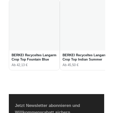
u
r
p
l
e
L
e
o
M
e
BERKEI Recyceltes Langarm
BERKEI Recyceltes Langarm
n
Crop Top Fountain Blue
Crop Top Indian Summer
g
Ab
42,13
€
Ab
45,50
€
e
Jetzt Newsletter abonnieren und
Willkommensrabatt sichern